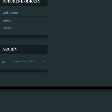
OBĽÚBENÉ ODKAZY
andreafoto
jmfoto
fotolov
ARCHÍV
<<
september / 2025
>>