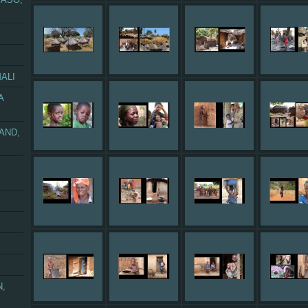
ALI
A
AND,
N,