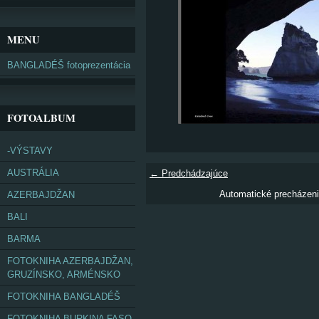
MENU
BANGLADÉŠ fotoprezentácia
FOTOALBUM
-VÝSTAVY
AUSTRÁLIA
← Predchádzajúce
Automatické precházen
AZERBAJDŽAN
BALI
BARMA
FOTOKNIHA AZERBAJDŽAN,
GRUZÍNSKO, ARMÉNSKO
FOTOKNIHA BANGLADÉŠ
FOTOKNIHA BURKINA FASO,