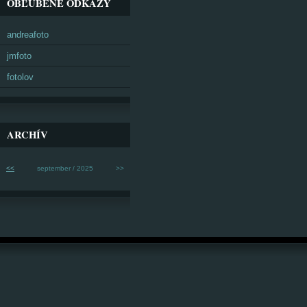
OBĽÚBENÉ ODKAZY
andreafoto
jmfoto
fotolov
ARCHÍV
<<
september / 2025
>>