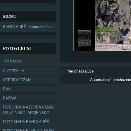
MENU
BANGLADÉŠ fotoprezentácia
FOTOALBUM
-VÝSTAVY
AUSTRÁLIA
← Predchádzajúce
Automatické precházen
AZERBAJDŽAN
BALI
BARMA
FOTOKNIHA AZERBAJDŽAN,
GRUZÍNSKO, ARMÉNSKO
FOTOKNIHA BANGLADÉŠ
FOTOKNIHA BURKINA FASO,