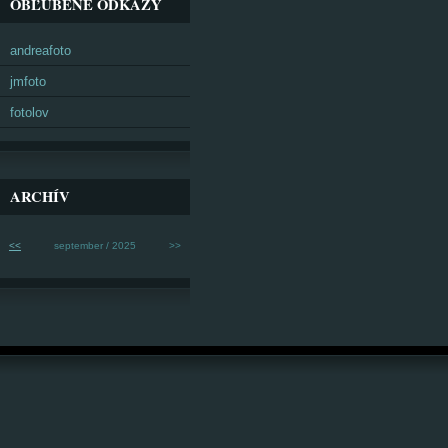
OBĽÚBENÉ ODKAZY
andreafoto
jmfoto
fotolov
ARCHÍV
<<
september / 2025
>>