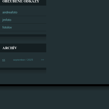
OBĽÚBENÉ ODKAZY
andreafoto
jmfoto
fotolov
ARCHÍV
<<
september / 2025
>>