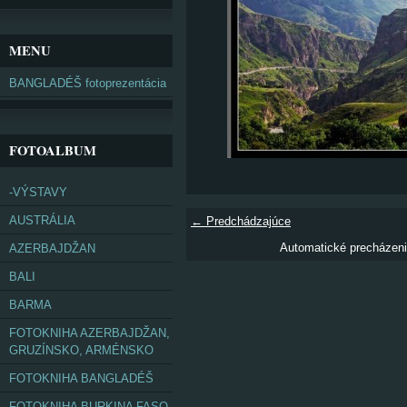
MENU
BANGLADÉŠ fotoprezentácia
FOTOALBUM
-VÝSTAVY
AUSTRÁLIA
← Predchádzajúce
Automatické precházen
AZERBAJDŽAN
BALI
BARMA
FOTOKNIHA AZERBAJDŽAN,
GRUZÍNSKO, ARMÉNSKO
FOTOKNIHA BANGLADÉŠ
FOTOKNIHA BURKINA FASO,