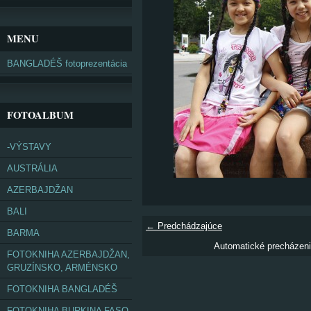
MENU
BANGLADÉŠ fotoprezentácia
FOTOALBUM
-VÝSTAVY
AUSTRÁLIA
AZERBAJDŽAN
BALI
← Predchádzajúce
BARMA
Automatické precházen
FOTOKNIHA AZERBAJDŽAN,
GRUZÍNSKO, ARMÉNSKO
FOTOKNIHA BANGLADÉŠ
FOTOKNIHA BURKINA FASO,