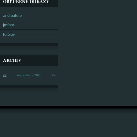
OBĽÚBENÉ ODKAZY
andreafoto
jmfoto
fotolov
ARCHÍV
<<
september / 2025
>>