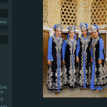
ácia
ŽAN,
KO
ÉŠ
FASO,