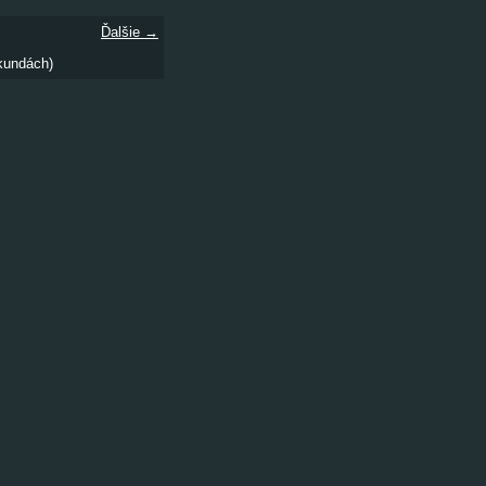
Ďalšie →
kundách)