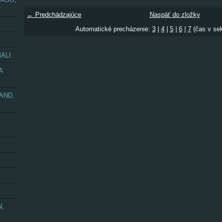
← Predchádzajúce
Naspäť do zložky
Automatické precházenie:
3
|
4
|
5
|
6
|
7
(čas v se
ALI
A
AND,
N,