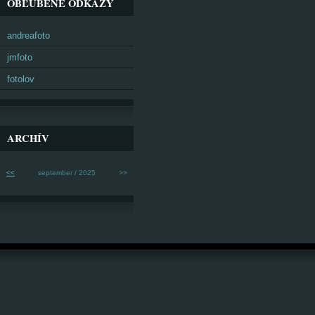
OBĽÚBENÉ ODKAZY
andreafoto
jmfoto
fotolov
ARCHÍV
<<
september / 2025
>>