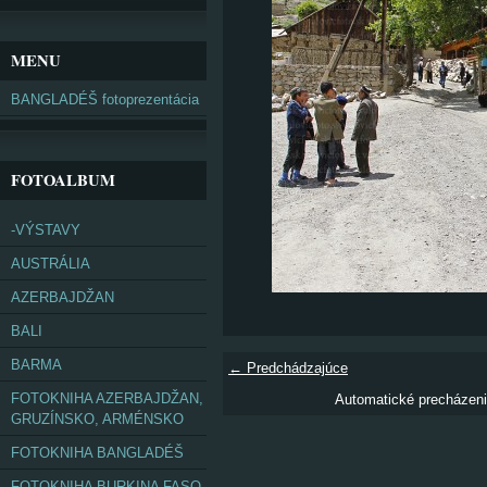
MENU
BANGLADÉŠ fotoprezentácia
FOTOALBUM
-VÝSTAVY
AUSTRÁLIA
AZERBAJDŽAN
BALI
BARMA
← Predchádzajúce
FOTOKNIHA AZERBAJDŽAN,
Automatické precházen
GRUZÍNSKO, ARMÉNSKO
FOTOKNIHA BANGLADÉŠ
FOTOKNIHA BURKINA FASO,