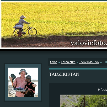
Úvod
»
Fotoalbum
»
TADŽIKISTAN
»
9 ľ
TADŽIKISTAN
9 ľudi