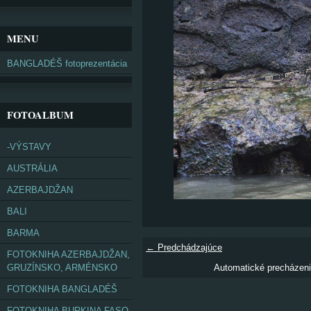
MENU
BANGLADÉŠ fotoprezentácia
FOTOALBUM
-VÝSTAVY
AUSTRÁLIA
AZERBAJDŽAN
BALI
BARMA
← Predchádzajúce
FOTOKNIHA AZERBAJDŽAN,
GRUZÍNSKO, ARMÉNSKO
Automatické precházen
FOTOKNIHA BANGLADÉŠ
FOTOKNIHA BURKINA FASO,