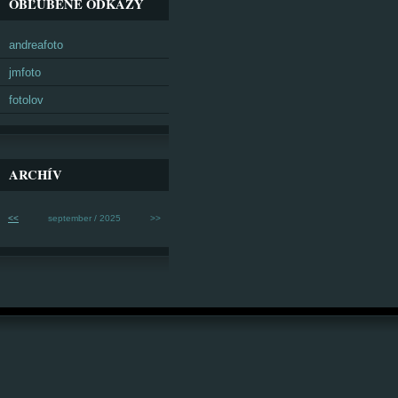
OBĽÚBENÉ ODKAZY
andreafoto
jmfoto
fotolov
ARCHÍV
<<
september / 2025
>>