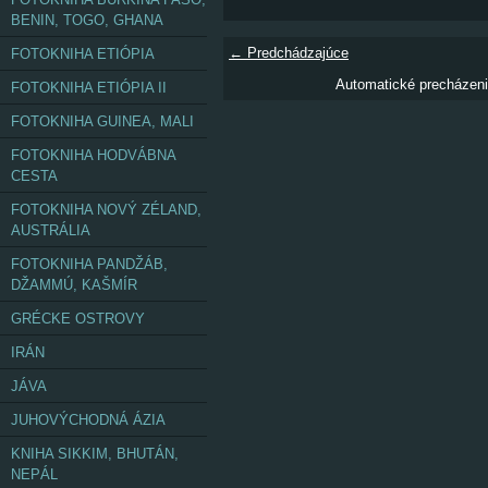
BENIN, TOGO, GHANA
← Predchádzajúce
FOTOKNIHA ETIÓPIA
Automatické precházen
FOTOKNIHA ETIÓPIA II
FOTOKNIHA GUINEA, MALI
FOTOKNIHA HODVÁBNA
CESTA
FOTOKNIHA NOVÝ ZÉLAND,
AUSTRÁLIA
FOTOKNIHA PANDŽÁB,
DŽAMMÚ, KAŠMÍR
GRÉCKE OSTROVY
IRÁN
JÁVA
JUHOVÝCHODNÁ ÁZIA
KNIHA SIKKIM, BHUTÁN,
NEPÁL