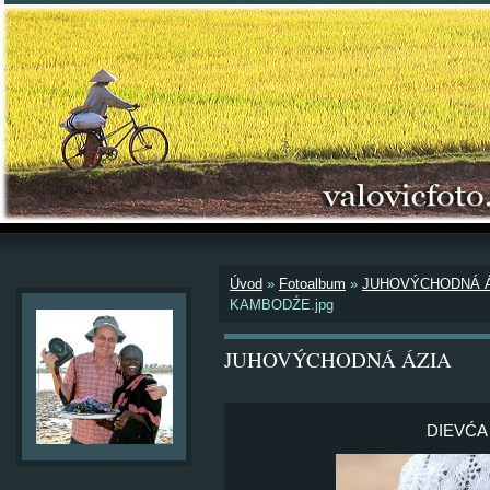
Úvod
»
Fotoalbum
»
JUHOVÝCHODNÁ Á
KAMBODŹE.jpg
JUHOVÝCHODNÁ ÁZIA
DIEVĆA