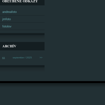
OBĽÚBENÉ ODKAZY
andreafoto
jmfoto
fotolov
ARCHÍV
<<
september / 2025
>>