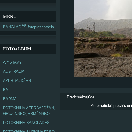
MENU
BANGLADÉŠ fotoprezentácia
FOTOALBUM
-VÝSTAVY
AUSTRÁLIA
AZERBAJDŽAN
BALI
← Predchádzajúce
BARMA
Automatické precházen
FOTOKNIHA AZERBAJDŽAN,
GRUZÍNSKO, ARMÉNSKO
FOTOKNIHA BANGLADÉŠ
FOTOKNIHA BURKINA FASO,