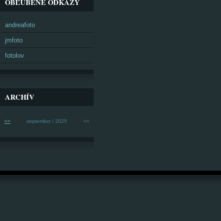
OBĽÚBENÉ ODKAZY
andreafoto
jmfoto
fotolov
ARCHÍV
<<
september / 2025
>>