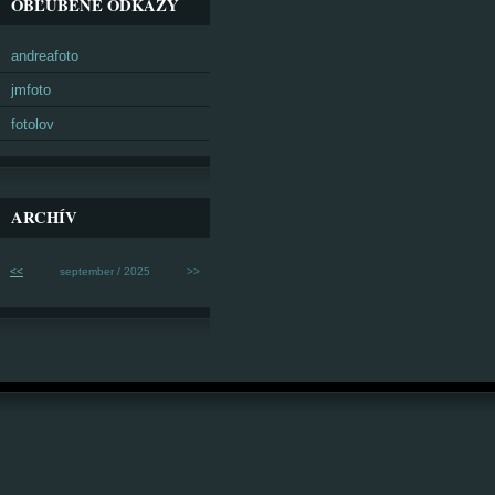
OBĽÚBENÉ ODKAZY
andreafoto
jmfoto
fotolov
ARCHÍV
<<
september / 2025
>>