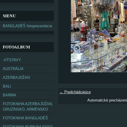
MENU
BANGLADÉŠ fotoprezentácia
FOTOALBUM
-VÝSTAVY
AUSTRÁLIA
AZERBAJDŽAN
BALI
← Predchádzajúce
BARMA
Automatické precházen
FOTOKNIHA AZERBAJDŽAN,
GRUZÍNSKO, ARMÉNSKO
FOTOKNIHA BANGLADÉŠ
FOTOKNIHA BURKINA FASO,