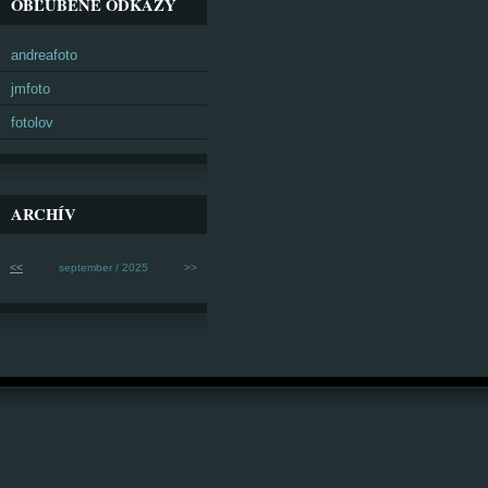
OBĽÚBENÉ ODKAZY
andreafoto
jmfoto
fotolov
ARCHÍV
<<
september / 2025
>>