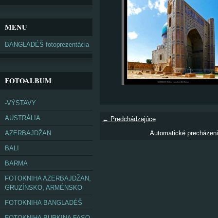
MENU
BANGLADÉŠ fotoprezentácia
FOTOALBUM
-VÝSTAVY
AUSTRÁLIA
← Predchádzajúce
AZERBAJDŽAN
Automatické precházen
BALI
BARMA
FOTOKNIHA AZERBAJDŽAN,
GRUZÍNSKO, ARMÉNSKO
FOTOKNIHA BANGLADÉŠ
FOTOKNIHA BURKINA FASO,