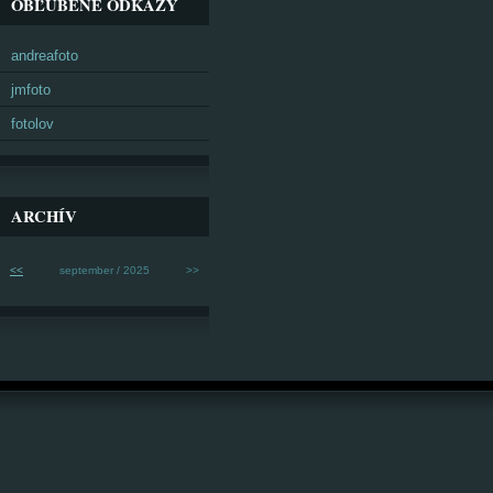
OBĽÚBENÉ ODKAZY
andreafoto
jmfoto
fotolov
ARCHÍV
<<
september / 2025
>>