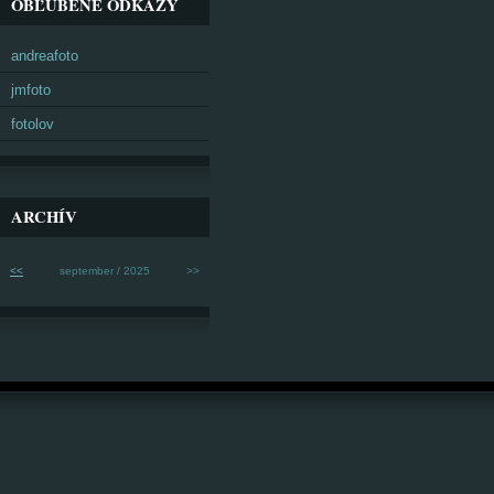
OBĽÚBENÉ ODKAZY
andreafoto
jmfoto
fotolov
ARCHÍV
<<
september / 2025
>>