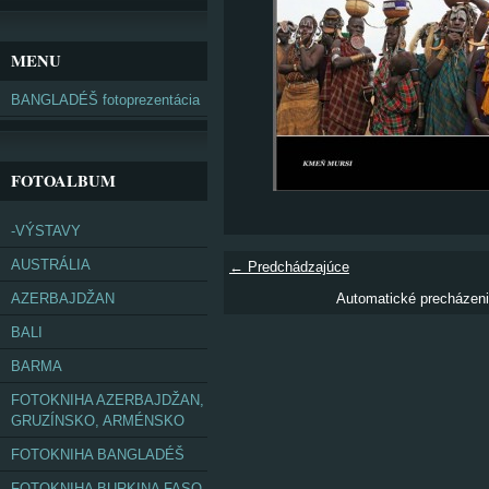
MENU
BANGLADÉŠ fotoprezentácia
FOTOALBUM
-VÝSTAVY
AUSTRÁLIA
← Predchádzajúce
AZERBAJDŽAN
Automatické precházen
BALI
BARMA
FOTOKNIHA AZERBAJDŽAN,
GRUZÍNSKO, ARMÉNSKO
FOTOKNIHA BANGLADÉŠ
FOTOKNIHA BURKINA FASO,