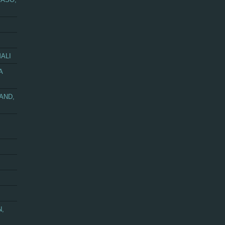
ALI
A
AND,
N,