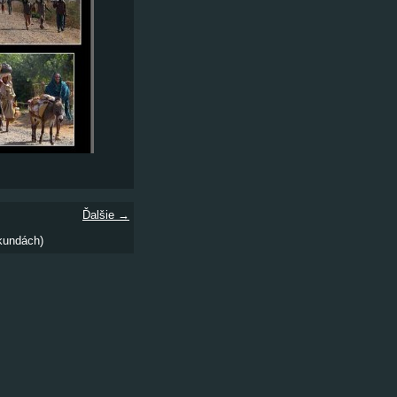
Ďalšie →
kundách)