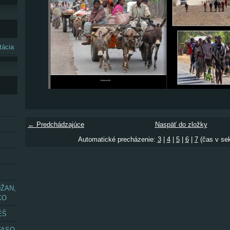
ácia
← Predchádzajúce
Naspäť do zložky
Automatické precházenie:
3
|
4
|
5
|
6
|
7
(čas v se
ŽAN,
KO
ÉŠ
FASO,