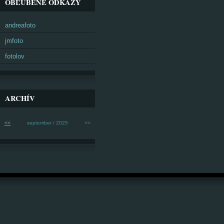
OBĽÚBENÉ ODKAZY
andreafoto
jmfoto
fotolov
ARCHÍV
<<
september / 2025
>>