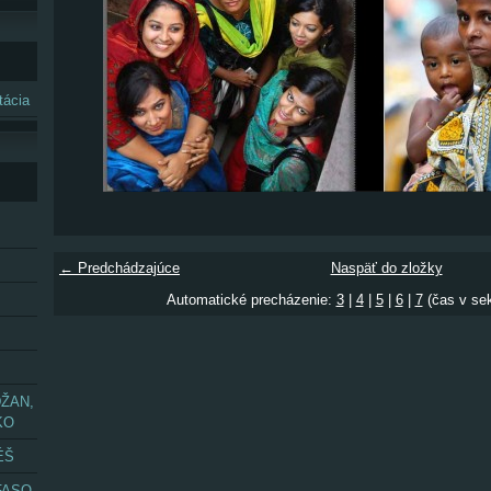
ácia
← Predchádzajúce
Naspäť do zložky
Automatické precházenie:
3
|
4
|
5
|
6
|
7
(čas v se
ŽAN,
KO
ÉŠ
FASO,