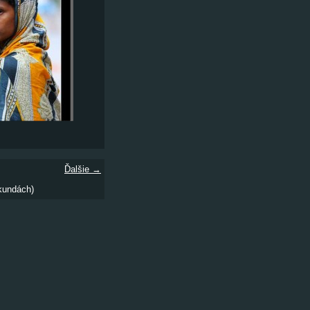
Ďalšie →
kundách)