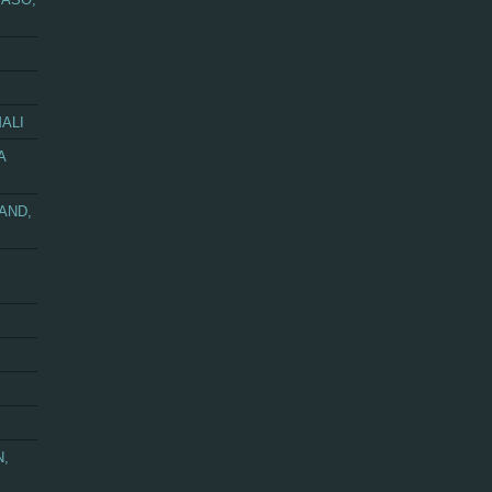
ALI
A
AND,
N,