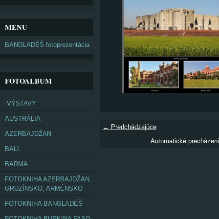
MENU
BANGLADÉŠ fotoprezentácia
FOTOALBUM
-VÝSTAVY
AUSTRÁLIA
← Predchádzajúce
AZERBAJDŽAN
Automatické precházen
BALI
BARMA
FOTOKNIHA AZERBAJDŽAN,
GRUZÍNSKO, ARMÉNSKO
FOTOKNIHA BANGLADÉŠ
FOTOKNIHA BURKINA FASO,