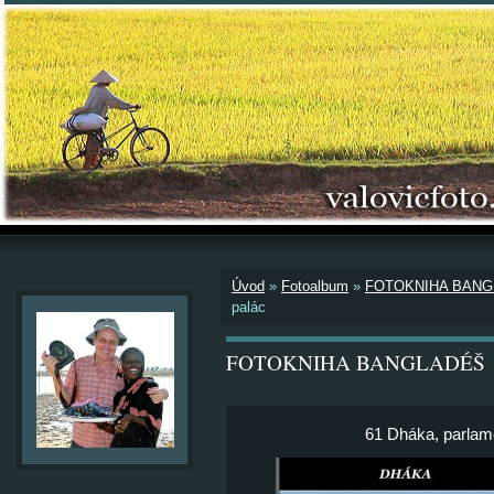
Úvod
»
Fotoalbum
»
FOTOKNIHA BAN
palác
FOTOKNIHA BANGLADÉŠ
61 Dháka, parlame