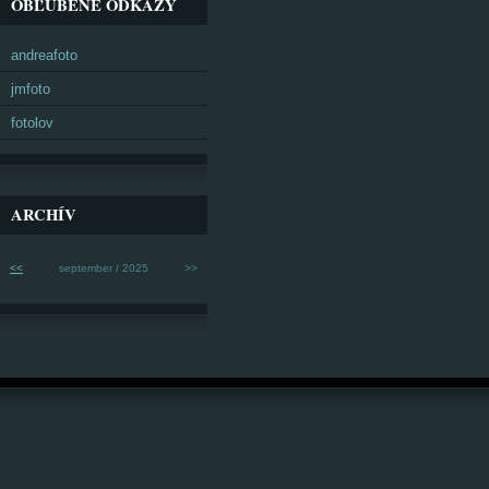
OBĽÚBENÉ ODKAZY
andreafoto
jmfoto
fotolov
ARCHÍV
<<
september / 2025
>>