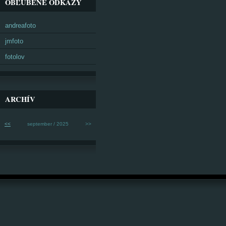
OBĽÚBENÉ ODKAZY
andreafoto
jmfoto
fotolov
ARCHÍV
<<
september / 2025
>>