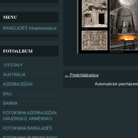
MENU
BANGLADÉŠ fotoprezentácia
FOTOALBUM
-VÝSTAVY
AUSTRÁLIA
← Predchádzajúce
Automatické precházen
AZERBAJDŽAN
BALI
BARMA
FOTOKNIHA AZERBAJDŽAN,
GRUZÍNSKO, ARMÉNSKO
FOTOKNIHA BANGLADÉŠ
FOTOKNIHA BURKINA FASO,