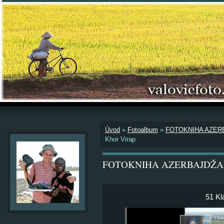
Úvod
»
Fotoalbum
»
FOTOKNIHA AZER
Khor Virap
FOTOKNIHA AZERBAJDŽA
51 Kl