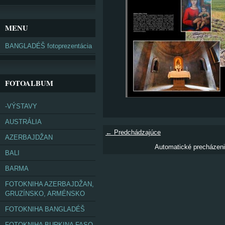
MENU
BANGLADÉŠ fotoprezentácia
FOTOALBUM
-VÝSTAVY
AUSTRÁLIA
← Predchádzajúce
AZERBAJDŽAN
Automatické precházen
BALI
BARMA
FOTOKNIHA AZERBAJDŽAN,
GRUZÍNSKO, ARMÉNSKO
FOTOKNIHA BANGLADÉŠ
FOTOKNIHA BURKINA FASO,