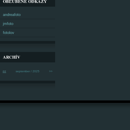
OBĽÚBENÉ ODKAZY
andreafoto
jmfoto
fotolov
ARCHÍV
<<
september / 2025
>>