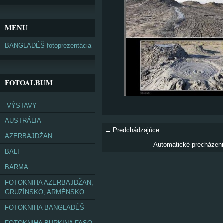
MENU
BANGLADÉŠ fotoprezentácia
FOTOALBUM
-VÝSTAVY
AUSTRÁLIA
← Predchádzajúce
AZERBAJDŽAN
Automatické precházen
BALI
BARMA
FOTOKNIHA AZERBAJDŽAN,
GRUZÍNSKO, ARMÉNSKO
FOTOKNIHA BANGLADÉŠ
FOTOKNIHA BURKINA FASO,