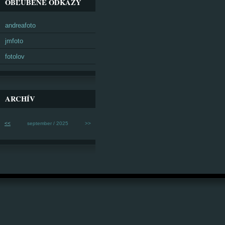
OBĽÚBENÉ ODKAZY
andreafoto
jmfoto
fotolov
ARCHÍV
<<
september / 2025
>>