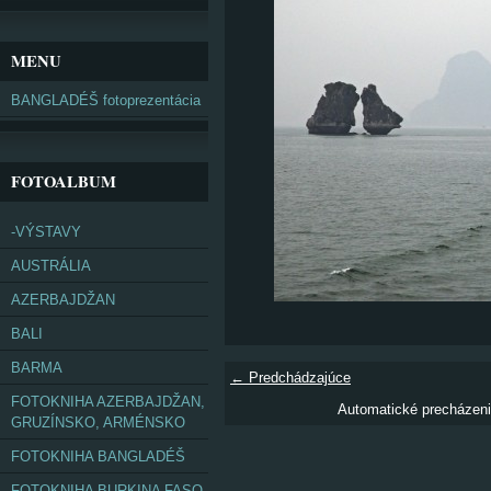
MENU
BANGLADÉŠ fotoprezentácia
FOTOALBUM
-VÝSTAVY
AUSTRÁLIA
AZERBAJDŽAN
BALI
BARMA
← Predchádzajúce
FOTOKNIHA AZERBAJDŽAN,
Automatické precházen
GRUZÍNSKO, ARMÉNSKO
FOTOKNIHA BANGLADÉŠ
FOTOKNIHA BURKINA FASO,