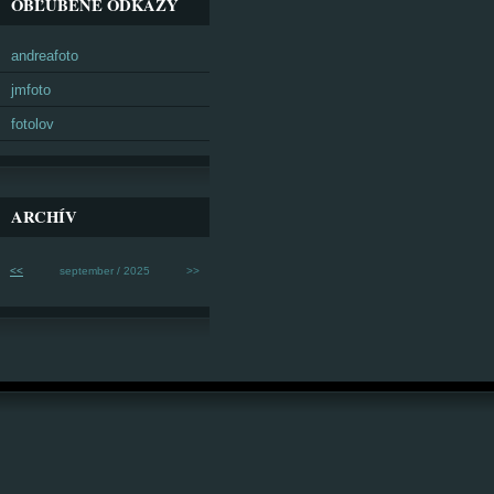
OBĽÚBENÉ ODKAZY
andreafoto
jmfoto
fotolov
ARCHÍV
<<
september / 2025
>>