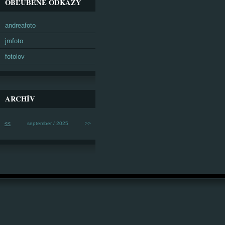
OBĽÚBENÉ ODKAZY
andreafoto
jmfoto
fotolov
ARCHÍV
<<
september / 2025
>>